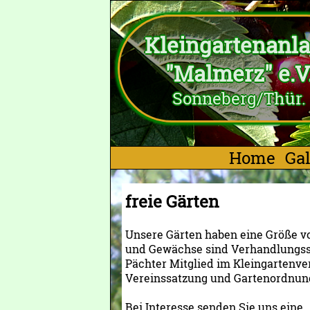
Kleingartenanl
"Malmerz" e.V
Sonneberg/Thür.
Home
Gal
freie Gärten
Unsere Gärten haben eine Größe vo
und Gewächse sind Verhandlungssac
Pächter Mitglied im Kleingartenver
Vereinssatzung und Gartenordnu
Bei Interesse senden Sie uns eine