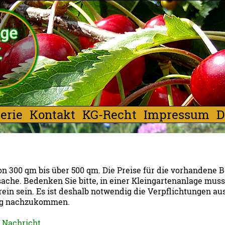
age
.
erie
Kontakt
KG-Recht
Impressum
D
n 300 qm bis über 500 qm. Die Preise für die vorhandene 
he. Bedenken Sie bitte, in einer Kleingartenanlage muss
ein sein. Es ist deshalb notwendig die Verpflichtungen au
ng nachzukommen.
Nachricht
.