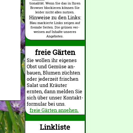
tionalität. Wenn Sie das in Ihren
Browser blockieren können Sie
leider nicht alles nutzen.
Hinweise zu den Links:
Blau markierte Links zeigen auf
fremde Seiten. Die grünen ver­
weisen auf Inhalte unseres
Angebotes.
freie Gärten
Sie wollen ihr ei­genes
Obst und Gemüse an­
bauen, Blu­men züch­ten
oder je­der­zeit frischen
Salat und Kräuter
ernten, dann melden Sie
sich über unser Kon­takt­
formular bei uns.
freie Gärten ansehen.
Linkliste