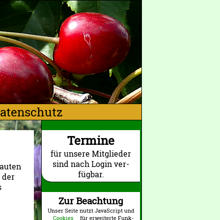
atenschutz
Termine
für un­sere Mit­glieder
sind nach Lo­gin ver­
Bauten
fügbar.
 der
s
Zur Beachtung
Unser Seite nutzt JavaScript und
Cookies
für erweiterte Funk­